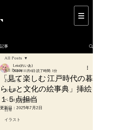
Leia（れいあ）のイラストサイト
Nebulosa（ねぶろーさ）
当サイトは、イラストレーター Leia（れいあ）の作
品を展示するWebサイトです。
記事
All Posts
Leia(れいあ)
All Posts
2024年11月6日
読了時間: 1分
「見て楽しむ 江戸時代の暮
お知らせ
らしと文化の絵事典」挿絵
お仕事
１５点担当
ペットの肖像画
更新日：
2025年7月2日
日常
イラスト