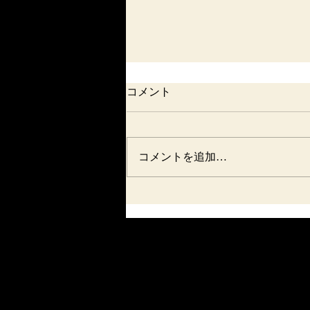
コメント
コメントを追加…
建築知識６月号と７月号
© 2023 by Artist Corner. Proudly created with
Wix