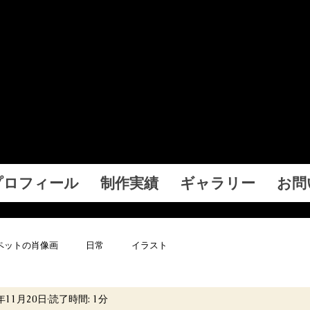
ia（れいあ）のイラスト
Nebulosa（ねぶろーさ）
ストレーター Leia（れいあ）の作品を展示するW
プロフィール
制作実績
ギャラリー
お問
ペットの肖像画
日常
イラスト
5年11月20日
読了時間: 1分