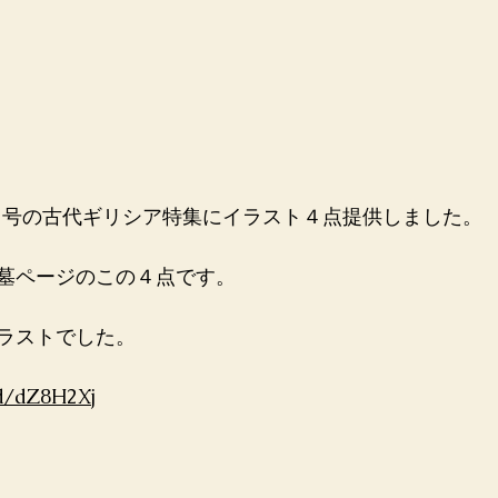
12月号の古代ギリシア特集にイラスト４点提供しました。
墓ページのこの４点です。
ラストでした。
/d/dZ8H2Xj