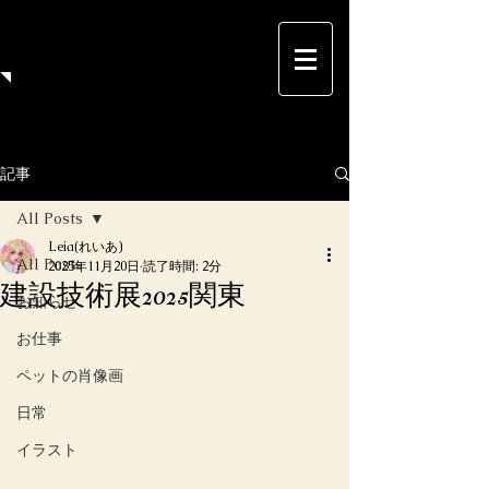
Leia（れいあ）のイラストサイト
Nebulosa（ねぶろーさ）
当サイトは、イラストレーター Leia（れいあ）の作
品を展示するWebサイトです。
記事
All Posts
Leia(れいあ)
All Posts
2025年11月20日
読了時間: 2分
建設技術展2025関東
お知らせ
お仕事
ペットの肖像画
日常
イラスト